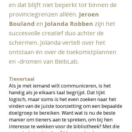
ontstaan én over de toekomstplannen
en -dromen van BiebLab.
Tienertaal
Als je met iemand wilt communiceren, is het
handig als je elkaars taal begrijpt. Dat lijkt
logisch, maar soms is het even zoeken naar het
vinden van de juiste toonzetting om een bepaalde
doelgroep te bereiken. Want wat is nu de beste
manier om tieners aan te spreken, om bij hen
interesse te wekken voor de bibliotheek? Met die
vraag in het achterhoofd lanceerden Jeroen
Bouland (domeinspecialist Leven Lang Leren) en
Jolanda Robben (senior adviseur) bij Biblionet
Groningen in 2019 het idee om een YouTube-
kanaal te starten, bedoeld voor kinderen tussen 9
en 14, met video’s die goed aansluiten bij de
jeugdprogrammering van de bibliotheek.
Beiden werken nu bij Biblionet Groningen, maar
waren vroeger collega’s bij Bibliotheek Veendam.
Daar zorgden ze samen voor de programmering
in het domein Leven Lang Leren en ze waren