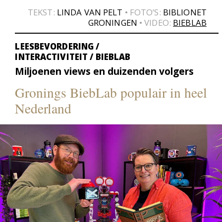
TEKST:
LINDA VAN PELT
• FOTO’S:
BIBLIONET
GRONINGEN
• VIDEO:
BIEBLAB
LEESBEVORDERING /
INTERACTIVITEIT / BIEBLAB
Miljoenen views en duizenden volgers
Gronings BiebLab populair in heel
Nederland