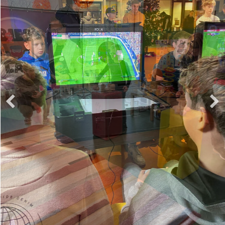
Wat is wijsheid? Mediawijsheid!
‘We hebben samen BiebLab bedacht, vertelt
Jolanda. ‘In het najaar van 2019 begonnen we met
een vierdelige miniserie rondom het robotje
Dash. De YouTube-video’s pasten prima bij de
periodieke programmeermiddagen die we
organiseerden in de bibliotheek.’
Hoewel het in de beginfase nog een beetje
onwennig was om voor de camera te staan,
raakten Jeroen en Jolanda al snel op elkaar
ingespeeld. ‘De Groningse jeugd reageerde
enthousiast op onze activiteiten en zelf waren we
ook blij met die hybride programmering. En toen
… kwam corona en ging 16 maart 2021 alles op
slot.’