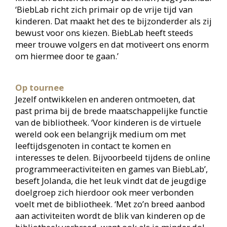
de landelijke campagnes. We beginnen al trouwe
bezoekers aan zulke bijeenkomsten te herkennen.
Zoals Sander uit Uithuizen en Fabian in
Appingedam. De vader van Fabian mailde mij dat
Fabian zijn verjaardag in het thema van BiebLab
wilde vieren, maar dat er natuurlijk geen slingers
of andere feestmaterialen te koop zijn van
BiebLab. We hebben toen beelden gestuurd,
waarmee zijn ouders slingers hebben gemaakt.
De taart had zelfs een BiebLab-logo. En wij
hebben natuurlijk Fabian een BiebLab-pakket als
cadeau gestuurd.’
Complimenten
Jolanda en Jeroen hebben sowieso respect voor de
betrokkenheid van veel ouders.
Jolanda: ‘Het is bijzonder om te zien hoeveel
vaders en moeders bereid zijn tijd vrij te maken
om hun kinderen naar een bijeenkomst in een van
de bibliotheken te brengen, zoals laatst de finale
van een Minecraft-kampioenschap in Hoogezand
waarbij kinderen hun eigen huis virtueel moesten