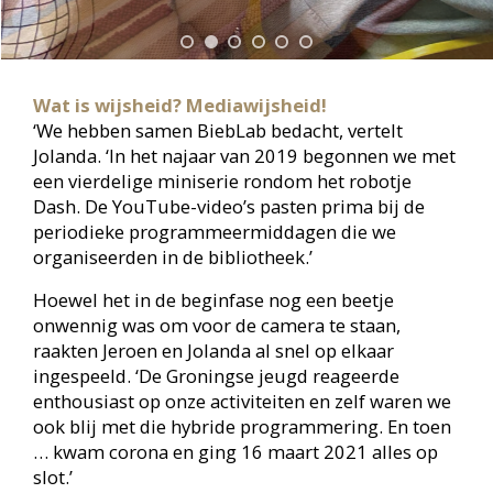
Terwijl op veel scholen de leerkrachten en thuis
veel ouders met de handen in het haar zaten rond
de vraag ‘wat is wijsheid’ om kinderen educatief
betrokken te houden, had het duo Jeroen en
Jolanda al snel een idee: livestreams!
‘Ons YouTube-kanaal hadden we al, en dat leek
ons een fantastische ingang voor het bereik van
veel kinderen die tijdelijk niet naar school
konden’, vertelt Jolanda. ‘We hadden alleen wel
officieel toestemming nodig om, tijdens de
sluiting vanwege de pandemie, in de bibliotheek
te mogen opnemen.’
Die toestemming kwam er gelukkig, en met
allerlei inspirerende activiteiten bleven de
kinderen een beetje ‘bij de les’.
Grensverleggende en bewuste keuzes
Covid is (en blijft hopelijk) geschiedenis, maar
BiebLab heeft definitief een grote plek veroverd
op internet, via TikTok, Instagram en YouTube.
Naast video’s presenteren Jolanda en Jeroen op