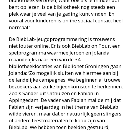
nabouwen. Voor ons is dit ook het bewijs dat onze
aanpak in de smaak valt. Ook Biblionet Groningen
verdient een compliment omdat Jeroen en ik de
gelegenheid hebben gekregen onze ideeën in
praktijk te brengen.
“Krijgen jullie hiervoor betaald?” of “Is dit jullie
werk?” wordt ons soms gevraagd. Jeroen en ik
hebben inderdaad veel plezier in ons werk, en
misschien is dat terug te zien in het eindresultaat.
We hebben de ruimte gekregen om te leren door
te doen. Eigenlijk zijn we, zonder ervaring, gestart
en gaandeweg zijn we gegroeid. Naar een
complete studio met uitrusting, maar ook
mentaal. Vooral tijdens de livesessies moet je snel
kunnen denken en ad rem inspelen op reacties
van de kijkers. Dat lukt steeds beter. Jeroen en ik
vullen elkaar goed aan. Jeroen is creatief, speels,
open en ontwapenend. Hij spreekt duidelijk de
taal van de jeugd. Ik houd het overzicht en
“bewaak” waar we heen gaan.’