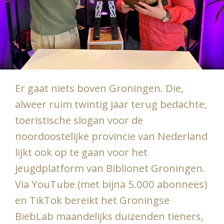
Er gaat niets boven Groningen. Die,
alweer ruim twintig jaar terug bedachte,
toeristische slogan voor de
noordoostelijke provincie van Nederland
lijkt ook op te gaan voor het
jeugdplatform van Biblionet Groningen.
Via YouTube (met bijna 5.000 abonnees)
en TikTok bereikt het Groningse
BiebLab maandelijks duizenden tieners,
en dat blijft niet beperkt tot binnen de
provinciegrenzen alléén.
Jeroen
Bouland
en
Jolanda Robben
zijn het
succesvolle creatief duo achter de
schermen. Jolanda vertelt over het