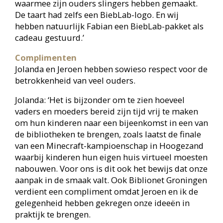
Spelenderwijs leren
Waar het in de toekomst heen gaat? Dat is
natuurlijk altijd een vraag. Maar Jolanda heeft
daarover zeker al ideeën. ‘Scoor een Boek! is in
2012 opgezet in Groningen en werd daarna
uitgerold over het hele land. Dat zelfde geldt voor
Vakantielezen. Ook ooit gestart in Groningen en
uitgegroeid van lokale naar landelijke activiteit.