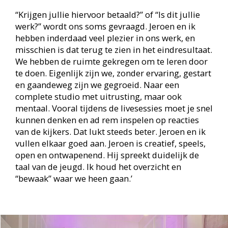
Met jaarlijks miljoenen views en bijna 5.000
abonnees is ons YouTube-kanaal uitgegroeid tot
een van de grootste van Nederland. We hebben
ook contact gehad met twee jongens uit groep 8
van een basisschool die graag een Minecraft-
game online wilden verzorgen. Dat is gelukt en
afgelopen juli gestart. Hiervoor moesten we dan
wel een speciale Minecraft-server aanschaffen en
ook hebben we hiermee een stukje van het
BiebLab-platform uit handen gegeven. Maar als
dit iets is wat de jeugd aanspreekt, is het deze
beslissing en investering waard. We hebben een
plan, we hebben budgetten en we hebben ook al
een voorraadje video’s gemaakt die we op ieder
gewenst moment online kunnen zetten. Ik
fantaseer soms over een gamecompetitie online
tussen bibliotheekteams uit verschillende
provincies of regio’s.’ Jeroen en Jolanda zijn het
roerend eens: spelenderwijs leren is de leukste en
misschien ook wel de beste manier.
Naschrift redactie
Biblionet Groningen is de netwerkorganisatie