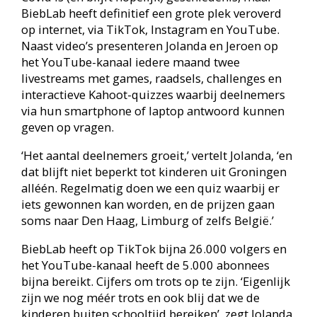
Op tournee
Jezelf ontwikkelen en anderen ontmoeten, dat
past prima bij de brede maatschappelijke functie
van de bibliotheek. ‘Voor kinderen is de virtuele
wereld ook een belangrijk medium om met
leeftijdsgenoten in contact te komen en
interesses te delen. Bijvoorbeeld tijdens de online
programmeeractiviteiten en games van BiebLab’,
beseft Jolanda, die het leuk vindt dat de jeugdige
doelgroep zich hierdoor ook meer verbonden
voelt met de bibliotheek. ‘Met zo’n breed aanbod
aan activiteiten wordt de blik van kinderen op de
bibliotheek verbreed, want ook als je minder dol
bent op lezen, is de bibliotheek nog steeds een
plek waar je veel van je gading kunt vinden. En
vooral voor kinderen is online sociaal contact heel
normaal.’
De BiebLab-jeugdprogrammering is trouwens
niet louter online. Er is ook BiebLab on Tour, een
spelprogramma waarmee Jeroen en Jolanda
maandelijks naar een van de 34
bibliotheeklocaties van Biblionet Groningen gaan.
Jolanda: ‘Zo mogelijk sluiten we hiermee aan bij