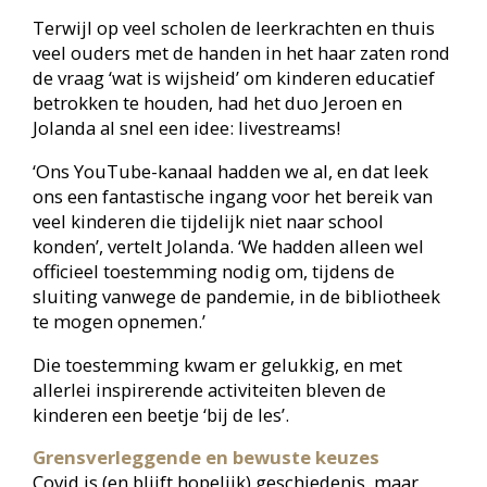
het YouTube-kanaal iedere maand twee
livestreams met games, raadsels, challenges en
interactieve Kahoot-quizzes waarbij deelnemers
via hun smartphone of laptop antwoord kunnen
geven op vragen.
‘Het aantal deelnemers groeit,’ vertelt Jolanda, ‘en
dat blijft niet beperkt tot kinderen uit Groningen
alléén. Regelmatig doen we een quiz waarbij er
iets gewonnen kan worden, en de prijzen gaan
soms naar Den Haag, Limburg of zelfs België.’
BiebLab heeft op TikTok bijna 26.000 volgers en
het YouTube-kanaal heeft de 5.000 abonnees
bijna bereikt. Cijfers om trots op te zijn. ‘Eigenlijk
zijn we nog méér trots en ook blij dat we de
kinderen buiten schooltijd bereiken’, zegt Jolanda.
‘BiebLab richt zich primair op de vrije tijd van
kinderen. Dat maakt het des te bijzonderder als zij
bewust voor ons kiezen. BiebLab heeft steeds
meer trouwe volgers en dat motiveert ons enorm
om hiermee door te gaan.’