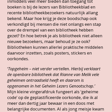
‘
Topgeheim – niet verder vertellen. Hierbij verklaart
de openbare bibliotheek dat Rianne van Melik vele
geheimen ontraadseld heeft en daarom is
opgenomen in het Geheim Lezers Genootschap.’
Mijn kleine vingerafdruk fungeert als ‘geheime
code’ op de geplastificeerde oorkonde, die ik al
meer dan dertig jaar bewaar in een doos met
belangrijke documenten. Al als jong meisje kwam
ik wekelijks in de bibliotheek. Daar ging ik
bijvoorbeeld in de knipselmappen op zoek naar
informatie voor een spreekbeurt over
dierproeven en bedelde ik net zo lang bij de
bibliothecaresse totdat ik eerder boeken voor
volwassenen mocht lenen dan mijn leeftijd
toeliet. En daar deed ik mee aan iedere actie die
voor de jeugd werd georganiseerd, zoals het
oplossen van raadsels.
Dat laatste gebeurt nog steeds veelvuldig.
Speurtochten en stickeracties trekken veel
kinderen naar mijn eigen bibliotheek. Elke keer
dat ze boeken hebben geleend, kunnen ze een
sticker krijgen voor hun spaarkaart. Met acht
stickers is die spaarkaart vol en mogen ze een