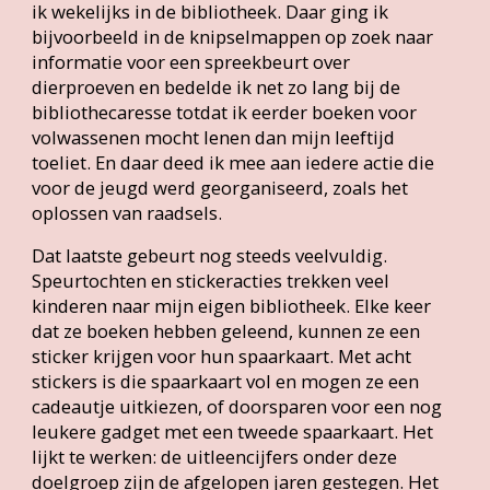
cadeautje uitkiezen, of doorsparen voor een nog
leukere gadget met een tweede spaarkaart. Het
lijkt te werken: de uitleencijfers onder deze
doelgroep zijn de afgelopen jaren gestegen. Het
is moeilijk te bepalen of dit specifiek door de
stickeractie komt of (ook) door andere initiatieven
zoals voorleesactiviteiten en de toenemende inzet
van leesconsulenten op scholen en in de voor- en
naschoolse opvang. Ook zouden de stijgende
uitleencijfers simpelweg een herstel kunnen zijn
na de coronadip. Ondanks deze disclaimer is de
stickeractie sowieso een succes wat betreft het
leuke contact dat we hebben met de jonge lezers
als ze naar de balie komen om hun sticker op te
halen.