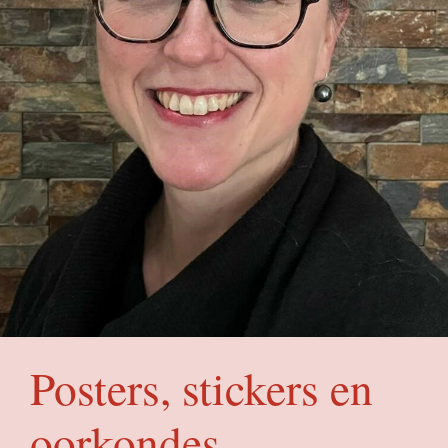
Posters, stickers en
oorkondes
Bibliotheken proberen op allerlei
manieren nieuwe bezoekers aan te
trekken en bestaande leden te
behouden. Denk aan grote allitererende