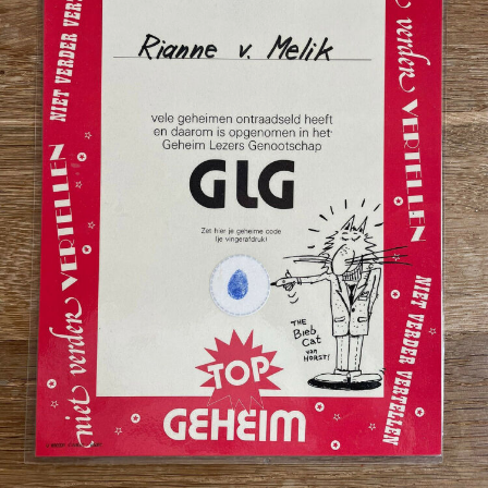
Toch zijn we als medewerkers en vrijwilligers
vooral kritisch over de stickeractie. Onze
werkzaamheden worden telkens onderbroken als
om de paar minuten een kindje om een sticker
komt vragen. De cadeautjes zijn vaak plastic
prullen die soms weinig met lezen of schrijven te
maken hebben. Ook is onduidelijk of kinderen
daadwerkelijk meer gaan lezen vanwege de
stickers. In sommige gevallen komen ze zelf
helemaal niet naar de bibliotheek, maar haalt een
ouder de sticker op. Schiet de actie dan niet
enigszins zijn doel voorbij?
Ook kun je je afvragen of het zinvol is om
beperkte bibliotheekbudgetten te spenderen aan
een gratis lidmaatschap voor jonge kinderen die
samen met hun ouders de bibliotheek al redelijk
goed weten te vinden. Waarom niet vooral de
pijlen richten op het behouden van betalende
leden of het aantrekken van nieuwe leden? Vanuit
dat oogpunt levert een poster in een metrostation
misschien meer op dan een stickeractie voor de