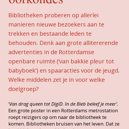
advertenties in de Rotterdamse
openbare ruimte (‘van bakkie pleur tot
babyboek’) en spaaracties voor de jeugd.
Welke middelen zet je in voor welke
doelgroep?
‘
Van drag queen tot DigiD. In de Bieb beleef je meer’.
Een grote poster in een Rotterdams metrostation
roept reizigers op om naar de bibliotheek te
komen. Bibliotheken bruisen van het leven. Dat ze
inmiddels veel meer bieden dan toegang tot
boeken is bij de lezers van Bibliotheekblad en
recente bibliotheekbezoekers natuurlijk allang
bekend. Maar hoe krijg je deze boodschap ook
verkondigd bij mensen die niet onlangs een stap
over de drempel van een bibliotheek hebben
gezet? En hoe betrek je als bibliotheek niet alleen
nieuwe bezoekers, maar behoud je ze ook?
Bibliotheken kunnen allerlei praktische middelen
daarvoor inzetten, zoals posters, stickers en
oorkondes.