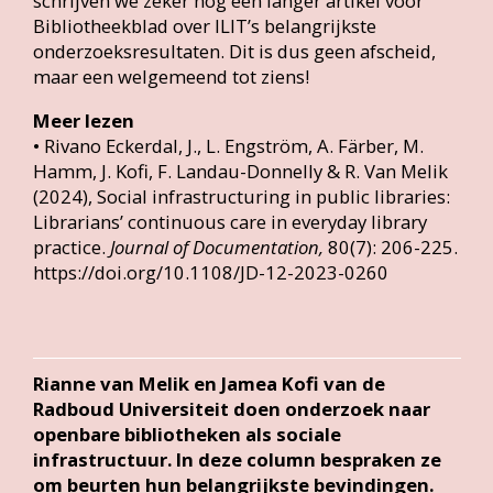
schrijven we zeker nog een langer artikel voor
Bibliotheekblad over ILIT’s belangrijkste
onderzoeksresultaten. Dit is dus geen afscheid,
maar een welgemeend tot ziens!
Meer lezen
• Rivano Eckerdal, J., L. Engström, A. Färber, M.
Hamm, J. Kofi, F. Landau-Donnelly & R. Van Melik
(2024), Social infrastructuring in public libraries:
Librarians’ continuous care in everyday library
practice.
Journal of Documentation,
80(7): 206-225.
https://doi.org/10.1108/JD-12-2023-0260
Rianne van Melik en Jamea Kofi van de
Radboud Universiteit doen onderzoek naar
openbare bibliotheken als sociale
infrastructuur. In deze column bespraken ze
om beurten hun belangrijkste bevindingen.