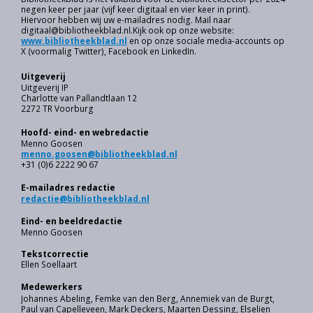
negen keer per jaar (vijf keer digitaal en vier keer in print).
Hiervoor hebben wij uw e-mailadres nodig. Mail naar
digitaal@bibliotheekblad.nl.Kijk ook op onze website:
www.bibliotheekblad.nl
en op onze sociale media-accounts op
X (voormalig Twitter), Facebook en LinkedIn.
Uitgeverij
Uitgeverij IP
Charlotte van Pallandtlaan 12
2272 TR Voorburg
Hoofd- eind- en webredactie
Menno Goosen
menno.goosen@bibliotheekblad.nl
+31 (0)6 2222 90 67
E-mailadres redactie
redactie@bibliotheekblad.nl
Eind- en beeldredactie
Menno Goosen
Tekstcorrectie
Ellen Soellaart
Medewerkers
Johannes Abeling, Femke van den Berg, Annemiek van de Burgt,
Paul van Capelleveen, Mark Deckers, Maarten Dessing, Elselien