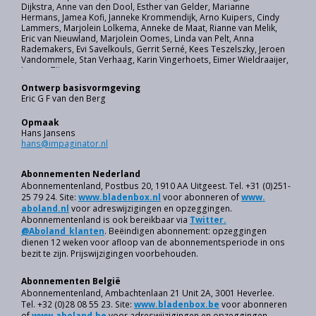
Dijkstra, Anne van den Dool, Esther van Gelder, Marianne
Hermans, Jamea Kofi, Janneke Krommendijk, Arno Kuipers, Cindy
Lammers, Marjolein Lolkema, Anneke de Maat, Rianne van Melik,
Eric van Nieuwland, Marjolein Oomes, Linda van Pelt, Anna
Rademakers, Evi Savelkouls, Gerrit Serné, Kees Teszelszky, Jeroen
Vandommele, Stan Verhaag, Karin Vingerhoets, Eimer Wieldraaijer,
Ivonne Zijp.
Ontwerp basisvormgeving
Eric G F van den Berg
Opmaak
Hans Jansens
hans@impaginator.nl
Abonnementen Nederland
Abonnementenland, Postbus 20, 1910 AA Uitgeest. Tel. +31 (0)251-
25 79 24. Site:
w
ww.bladenbox.nl
voor abonneren of
www.
aboland.nl
voor adreswijzigingen en opzeggingen.
Abonnementenland is ook bereikbaar via
Twitter.
@Aboland_klanten
. Beëindigen abonnement: opzeggingen
dienen 12 weken voor afloop van de abonnements­periode in ons
bezit te zijn. Prijswijzigingen voorbehouden.
Abonnementen België
Abonnementenland, Ambachtenlaan 21 Unit 2A, 3001 Heverlee.
Tel. +32 (0)28 08 55 23. Site:
www.bladenbox.be
voor abonneren
of
www.aboland.be
voor adreswijzigingen en opzeggingen.