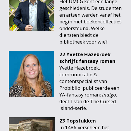
Het UMCG kent een lange
geschiedenis. De studenten
en artsen werden vanaf het
begin met boekencollecties
ondersteund. Welke
diensten biedt de
bibliotheek voor wie?
22 Yvette Hazebroek
schrijft fantasy roman
Yvette Hazebroek,
communicatie &
contentspecialist van
Probiblio, publiceerde een
YA-fantasy roman:
Indigo
,
deel 1 van de The Cursed
Island-serie.
23 Topstukken
In 1486 verscheen het