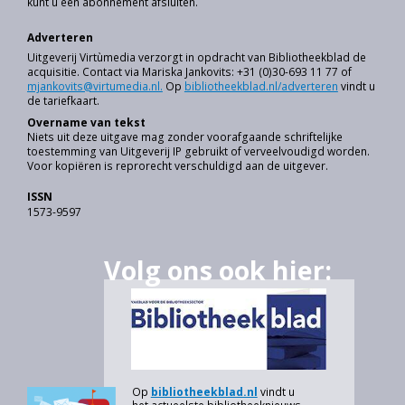
kunt u een abonnement afsluiten.
Adverteren
Uitgeverij Virtùmedia verzorgt in opdracht van Bibliotheekblad de
acquisitie. Contact via Mariska Jankovits: +31 (0)30-693 11 77 of
mjankovits@virtumedia.nl.
Op
bibliotheekblad.nl/adverteren
vindt u
de tariefkaart.
Overname van tekst
Niets uit deze uitgave mag zonder voorafgaande schriftelijke
toestemming van Uitgeverij IP gebruikt of verveelvoudigd worden.
Voor kopiëren is reprorecht verschuldigd aan de uitgever.
ISSN
1573-9597
Volg ons ook hier:
Op
bibliotheekblad.nl
vindt u