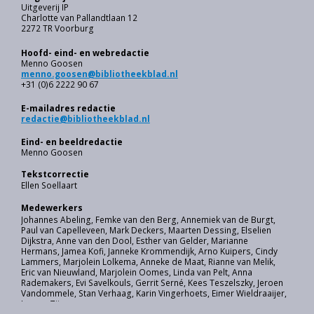
Uitgeverij IP
Charlotte van Pallandtlaan 12
2272 TR Voorburg
Hoofd- eind- en webredactie
Menno Goosen
menno.goosen@bibliotheekblad.nl
+31 (0)6 2222 90 67
E-mailadres redactie
redactie@bibliotheekblad.nl
Eind- en beeldredactie
Menno Goosen
Tekstcorrectie
Ellen Soellaart
Medewerkers
Johannes Abeling, Femke van den Berg, Annemiek van de Burgt,
Paul van Capelleveen, Mark Deckers, Maarten Dessing, Elselien
Dijkstra, Anne van den Dool, Esther van Gelder, Marianne
Hermans, Jamea Kofi, Janneke Krommendijk, Arno Kuipers, Cindy
Lammers, Marjolein Lolkema, Anneke de Maat, Rianne van Melik,
Eric van Nieuwland, Marjolein Oomes, Linda van Pelt, Anna
Rademakers, Evi Savelkouls, Gerrit Serné, Kees Teszelszky, Jeroen
Vandommele, Stan Verhaag, Karin Vingerhoets, Eimer Wieldraaijer,
Ivonne Zijp.