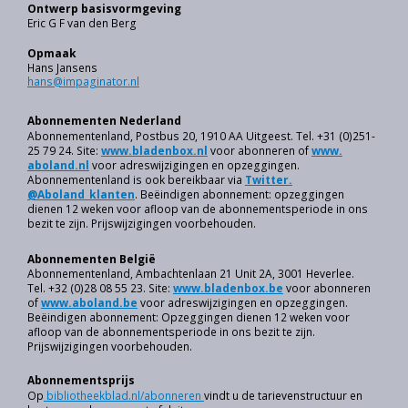
Ontwerp basisvormgeving
Eric G F van den Berg
Opmaak
Hans Jansens
hans@impaginator.nl
Abonnementen Nederland
Abonnementenland, Postbus 20, 1910 AA Uitgeest. Tel. +31 (0)251-
25 79 24. Site:
w
ww.bladenbox.nl
voor abonneren of
www.
aboland.nl
voor adreswijzigingen en opzeggingen.
Abonnementenland is ook bereikbaar via
Twitter.
@Aboland_klanten
. Beëindigen abonnement: opzeggingen
dienen 12 weken voor afloop van de abonnements­periode in ons
bezit te zijn. Prijswijzigingen voorbehouden.
Abonnementen België
Abonnementenland, Ambachtenlaan 21 Unit 2A, 3001 Heverlee.
Tel. +32 (0)28 08 55 23. Site:
www.bladenbox.be
voor abonneren
of
www.aboland.be
voor adreswijzigingen en opzeggingen.
Beëindigen abonnement: Opzeggingen dienen 12 weken voor
afloop van de abonnementsperiode in ons bezit te zijn.
Prijswijzigingen voorbehouden.
Abonnementsprijs
Op
bibliotheekblad.nl/abonneren
vindt u de tarievenstructuur en