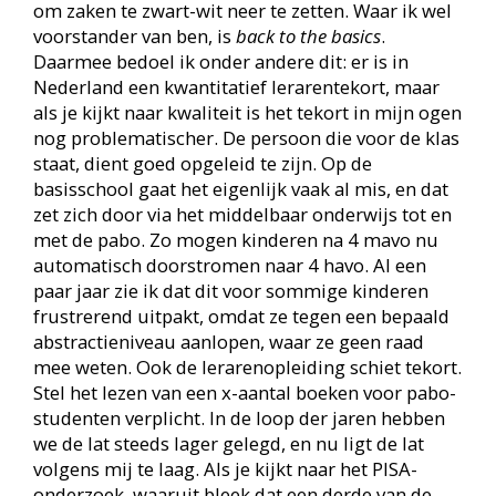
om zaken te zwart-wit neer te zetten. Waar ik wel
voorstander van ben, is
back to the basics
.
Daarmee bedoel ik onder andere dit: er is in
Nederland een kwantitatief lerarentekort, maar
als je kijkt naar kwaliteit is het tekort in mijn ogen
nog problematischer. De persoon die voor de klas
staat, dient goed opgeleid te zijn. Op de
basisschool gaat het eigenlijk vaak al mis, en dat
zet zich door via het middelbaar onderwijs tot en
met de pabo. Zo mogen kinderen na 4 mavo nu
automatisch doorstromen naar 4 havo. Al een
paar jaar zie ik dat dit voor sommige kinderen
frustrerend uitpakt, omdat ze tegen een bepaald
abstractieniveau aanlopen, waar ze geen raad
mee weten. Ook de lerarenopleiding schiet tekort.
Stel het lezen van een x-aantal boeken voor pabo-
studenten verplicht. In de loop der jaren hebben
we de lat steeds lager gelegd, en nu ligt de lat
volgens mij te laag. Als je kijkt naar het PISA-
onderzoek, waaruit bleek dat een derde van de