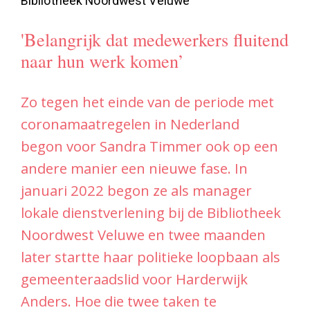
Zo tegen het einde van de periode met
coronamaatregelen in Nederland
begon voor Sandra Timmer ook op een
andere manier een nieuwe fase. In
januari 2022 begon ze als manager
lokale dienstverlening bij de Bibliotheek
Noordwest Veluwe en twee maanden
later startte haar politieke loopbaan als
gemeenteraadslid voor Harderwijk
Anders. Hoe die twee taken te
combineren zijn, zowel qua tijd als qua
vermijding van
belangenverstrengeling, doet Sandra
enthousiast uit de doeken. Met als
voornaamste drijfveer: ‘Ik ben geen