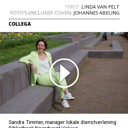
TEKST:
LINDA VAN PELT
FOTO’S (INCLUSIEF COVER):
JOHANNES ABELING
COLLEGA
Sandra Timmer, manager lokale dienstverlening
Bibliotheek Noordwest Veluwe
'Belangrijk dat medewerkers fluitend
naar hun werk komen’