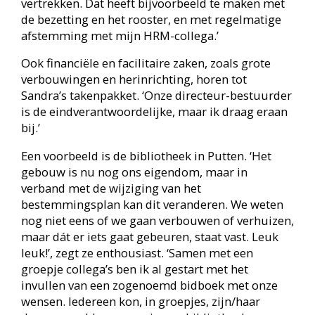
leuk!’, zegt ze enthousiast. ‘Samen met een
groepje collega’s ben ik al gestart met het
invullen van een zogenoemd bidboek met onze
wensen. Iedereen kon, in groepjes, zijn/haar
droomwereld van een nieuwe bibliotheek
inbrengen. Dat heeft geleid tot een wensbeeld van
de (mogelijke) nieuwe bibliotheek in Putten.’
Een tweede aandachtspunt is de vestiging in
Elspeet, gevestigd in het Kulturhus, het lokale
dorpshuis. Hierin is de bibliotheek de stabiele
partij, op het moment samen met onder andere
het fanfarekorps, Stichting Cultuurkunst, een
zorgorganisatie en kinderopvang.
‘We willen hier meer leven in de brouwerij en nóg
meer een gastvrije plek zijn voor de hele
gemeenschap. Dat heeft uiteraard consequenties
voor de inrichting en misschien voor een flinke
verbouwing. Hoe ver we daarmee kunnen gaan,
hangt nog af van een aantal Europese subsidies
en toezeggingen van de gemeente.’
Wat zijn die vier V's?