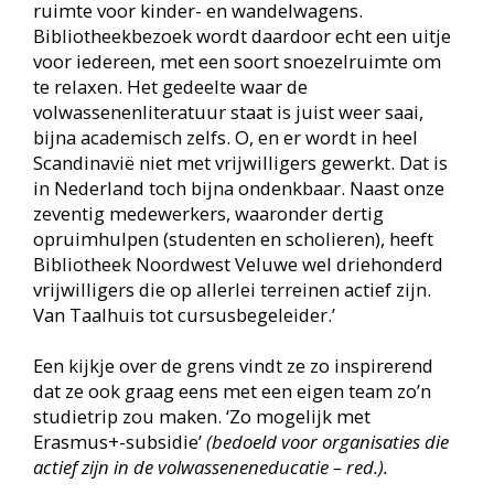
Over haar eigen inspiratie maakt ze zich geen
zorgen. ‘Ik mag nog twintig jaar werken en ik heb
er zin in. Als dat anders is, doe je duidelijk iets
niet goed. Ik realiseer me regelmatig hoe blij ik
mag zijn dat mijn wieg in een goed land met veel
mogelijkheden heeft gestaan.’
Bibliotheekblad 5 • mei 2024