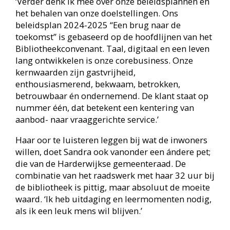
(‘we kenden elkaar al via vrijwilligerswerk’) werd
gepolst, had ze weinig bedenktijd nodig. Na een
jaartje proefdraaien (meelopen) met de
gemeenteraad, meldde ze zich aan voor de
verkiezingen.
‘Er was aanvulling en versterking nodig. Een
vrouw, maatschappelijk betrokken, nieuwsgierig,
met een mening en liefst uit het dorp Hierden.
Die profielschets paste bij mij, dus waarom niet?!’
Het tijdsbeslag van zo’n tien tot vijftien uur per
week (stukken lezen en – het leukste –
werkbezoeken en contact met mensen) klopt met
Sandra’s inschatting. Aan het politieke spel
waarbij sommigen zich, naar haar inzicht, soms té
individualistisch manifesteren, moest ze wennen.
‘Ik word sowieso verrast, verbaasd, verwonderd en
zeer zeker ook verrijkt. Eigenlijk zou iedere
inwoner van Nederland een tijdje moeten
meelopen, om beter te begrijpen hoe het achter
de politieke schermen werkt.’ Om de schijn van
belangenverstrengeling te vermijden, is Sandra