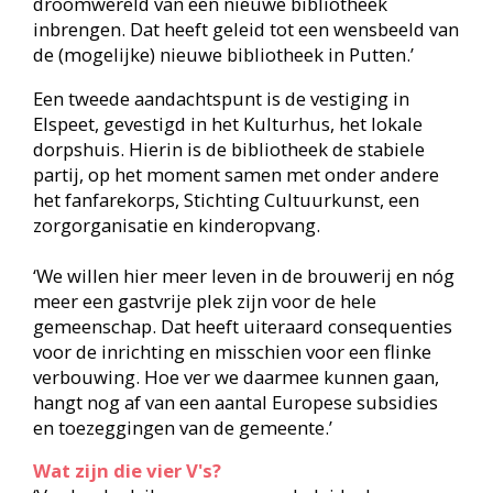
‘Verder denk ik mee over onze beleidsplannen en
het behalen van onze doelstellingen. Ons
beleidsplan 2024-2025 “Een brug naar de
toekomst” is gebaseerd op de hoofdlijnen van het
Bibliotheekconvenant. Taal, digitaal en een leven
lang ontwikkelen is onze corebusiness. Onze
kernwaarden zijn gastvrijheid,
enthousiasmerend, bekwaam, betrokken,
betrouwbaar én ondernemend. De klant staat op
nummer één, dat betekent een kentering van
aanbod- naar vraaggerichte service.’
Haar oor te luisteren leggen bij wat de inwoners
willen, doet Sandra ook vanonder een ándere pet;
die van de Harderwijkse gemeenteraad. De
combinatie van het raadswerk met haar 32 uur bij
de bibliotheek is pittig, maar absoluut de moeite
waard. ‘Ik heb uitdaging en leermomenten nodig,
als ik een leuk mens wil blijven.’
Politieke ambitie heeft Sandra naar eigen zeggen
nooit gehad, maar toen ze een paar jaar terug
door de fractievoorzitter van 'Harderwijk Anders'