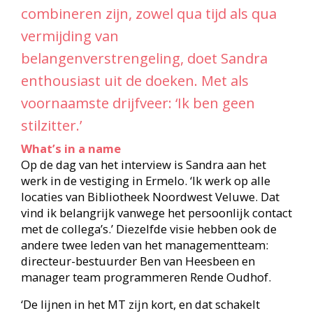
stilzitter.’
What’s in a name
Op de dag van het interview is Sandra aan het
werk in de vestiging in Ermelo. ‘Ik werk op alle
locaties van Bibliotheek Noordwest Veluwe. Dat
vind ik belangrijk vanwege het persoonlijk contact
met de collega’s.’ Diezelfde visie hebben ook de
andere twee leden van het managementteam:
directeur-bestuurder Ben van Heesbeen en
manager team programmeren Rende Oudhof.
‘De lijnen in het MT zijn kort, en dat schakelt
gemakkelijk’, vertelt Sandra, die uit praktische
overwegingen nét wat vaker de hoofdlocatie
Harderwijk als werkplek kiest. ‘Dan kan ik lekker
op de fiets.’
Ze vertelt met plezier over haar werk als manager
lokale dienstverlening, maar vraagt zich wel af of
het écht anders en onderscheidend is wat ze doet.
‘Waarschijnlijk is er bij bijna alle bibliotheken
iemand met ongeveer hetzelfde takenpakket,
maar misschien onder een andere functienaam.’