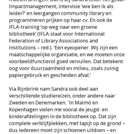
dat ze ook graag eens met een eigen team zo’n
studietrip zou maken. ‘Zo mogelijk met
Erasmus+-subsidie’
(bedoeld voor organisaties die
actief zijn in de volwasseneneducatie – red.).
Nog twintig jaar
Ook in eigen land kijkt Sandra met belangstelling
naar collega-bibliotheken. ‘Bij zulke
gelegenheden let ik vooral op de entourage en de
sfeer.’ Als mooie voorbeelden noemt ze dbieb in
Leeuwarden in de voormalige gevangenis en de
LocHal in Tilburg, vroeger in gebruik als
werkplaats voor locomotieven.
‘Overal kun je ideeën opdoen, zelfs in de kleinste
leuke dingen. Lang niet alles is toepasbaar bij ons
en daardoor voelt het wel eens als appels met
peren vergelijken. Maar geïnspireerd blijven is
belangrijk.’
In die context wil ze ook graag uren vrijmaken om
collega’s de gelegenheid te geven om andere
bibliotheken te bezoeken en daar, met een
gerichte opdracht, met medewerkers te spreken.