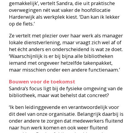
Bouwen voor de toekomst
Sandra’s focus ligt bij de fysieke omgeving van de
bibliotheek, maar wat behelst dat concreet?
‘Ik ben leidinggevende en verantwoordelijk voor
dit deel van onze organisatie. Belangrijk daarbij is
onder andere te zorgen dat medewerkers fluitend
naar hun werk komen en ook weer fluitend
vertrekken. Dat heeft bijvoorbeeld te maken met
de bezetting en het rooster, en met regelmatige
afstemming met mijn HRM-collega.’
Ook financiële en facilitaire zaken, zoals grote
verbouwingen en herinrichting, horen tot
Sandra’s takenpakket. ‘Onze directeur-bestuurder
is de eindverantwoordelijke, maar ik draag eraan
bij.’
Een voorbeeld is de bibliotheek in Putten. ‘Het
gebouw is nu nog ons eigendom, maar in
verband met de wijziging van het
bestemmingsplan kan dit veranderen. We weten
nog niet eens of we gaan verbouwen of verhuizen,
maar dát er iets gaat gebeuren, staat vast. Leuk