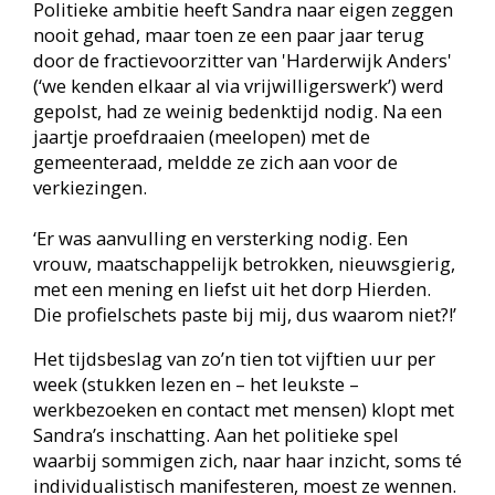
nooit bij besprekingen over bibliotheekzaken in
commissie- of raadsvergaderingen. ‘Zoals
onlangs over de borging van subsidie aan
culturele partners in verband met het zogeheten
ravijnjaar’, benoemt ze de vrees voor het jaar
2026 waarin de gemeenten de begroting niet
meer rond krijgen. ‘Ik kan niet gaan meestemmen
over mijn eigen salaris!’
Snoezelen over de grens
Wie werkt bij een organisatie die een leven lang
leren stimuleert, zou dit zelf ook in praktijk
moeten brengen. Dat is bij Sandra zeker het geval.
Impactmanagement, intervisie ‘wie ben ik als
leider?’ en leergangen community library en
programmeren prijken op haar cv. En ook de
IFLA-training ‘op weg naar een groene
bibliotheek’ (IFLA staat voor International
Federation of Library Associations and
Institutions – red.). ‘Een eyeopener. Wij zijn een
maatschappelijke organisatie, en we moeten onze
voorbeeldfunctierol goed vervullen. Dat betekent
oog voor duurzaamheid en milieu, zoals zuinig