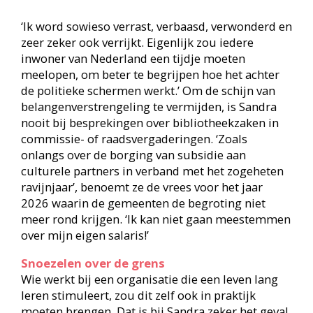
papiergebruik en gescheiden afval.’
Via Rijnbrink nam Sandra ook deel aan
verschillende studiereizen, onder andere naar
Zweden en Denemarken. ´In Malmö en
Kopenhagen vielen me vooral de jeugd- en
kinderafdelingen in de bibliotheek op. Dat zijn
complete verblijfplekken, met tapijt op de grond –
dus iedereen moet zijn schoenen uitdoen – en
ruimte voor kinder- en wandelwagens.
Bibliotheekbezoek wordt daardoor echt een uitje
voor iedereen, met een soort snoezelruimte om
te relaxen. Het gedeelte waar de
volwassenenliteratuur staat is juist weer saai,
bijna academisch zelfs. O, en er wordt in heel
Scandinavië niet met vrijwilligers gewerkt. Dat is
in Nederland toch bijna ondenkbaar. Naast onze
zeventig medewerkers, waaronder dertig
opruimhulpen (studenten en scholieren), heeft
Bibliotheek Noordwest Veluwe wel driehonderd
vrijwilligers die op allerlei terreinen actief zijn.
Van Taalhuis tot cursusbegeleider.’
Een kijkje over de grens vindt ze zo inspirerend