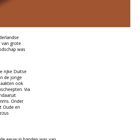
derlandse
 van grote
boodschap was
e rijke Duitse
en de jonge
 maakten ook
inscheepten. Via
ndaaruit
grims. Onder
et Oude en
Jezus
ende eeuw in handen was van