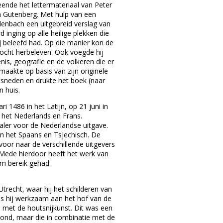
leende het lettermateriaal van Peter
 Gutenberg. Met hulp van een
denbach een uitgebreid verslag van
rd inging op alle heilige plekken die
ij beleefd had. Op die manier kon de
stocht herbeleven. Ook voegde hij
is, geografie en de volkeren die er
maakte op basis van zijn originele
tsneden en drukte het boek (naar
n huis.
i 1486 in het Latijn, op 21 juni in
n het Nederlands en Frans.
aler voor de Nederlandse uitgave.
n het Spaans en Tsjechisch. De
oor naar de verschillende uitgevers
Mede hierdoor heeft het werk van
m bereik gehad.
trecht, waar hij het schilderen van
as hij werkzaam aan het hof van de
 met de houtsnijkunst. Dit was een
estond, maar die in combinatie met de