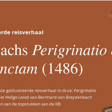
TE
erde reisverhaal
Perigrinatio
bachs
anctam
(1486)
ste geïllustreerde reisverhaal in druk:
Perigrinatio
et Heilige Land)
van Bernhard von Breydenbach
een van de topstukken van de KB.