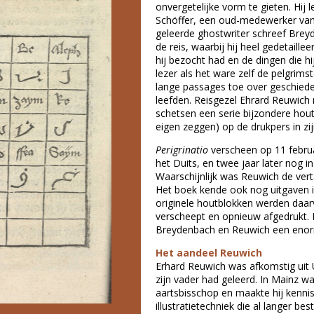
onvergetelijke vorm te gieten. Hij 
Schöffer, een oud-medewerker van
geleerde ghostwriter schreef Brey
de reis, waarbij hij heel gedetaillee
hij bezocht had en de dingen die h
lezer als het ware zelf de pelgrim
lange passages toe over geschieden
leefden. Reisgezel Ehrard Reuwich 
schetsen een serie bijzondere hou
eigen zeggen) op de drukpers in zij
Perigrinatio
verscheen op 11 februar
het Duits, en twee jaar later nog i
Waarschijnlijk was Reuwich de vert
Het boek kende ook nog uitgaven i
originele houtblokken werden daarv
verscheept en opnieuw afgedrukt. 
Breydenbach en Reuwich een enor
Het aandeel Reuwich
Erhard Reuwich was afkomstig uit U
zijn vader had geleerd. In Mainz w
aartsbisschop en maakte hij kennis
illustratietechniek die al langer b