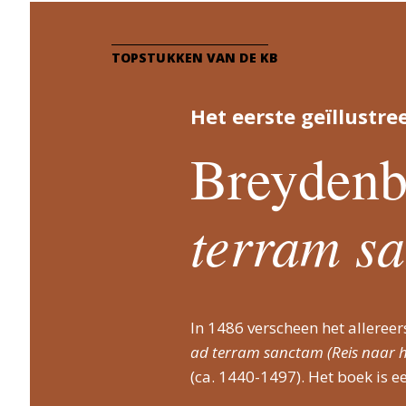
TOPSTUKKEN VAN DE KB
Het eerste geïllustre
Breyden
terram s
In 1486 verscheen het allereer
ad terram sanctam (Reis naar h
(ca. 1440-1497). Het boek is 