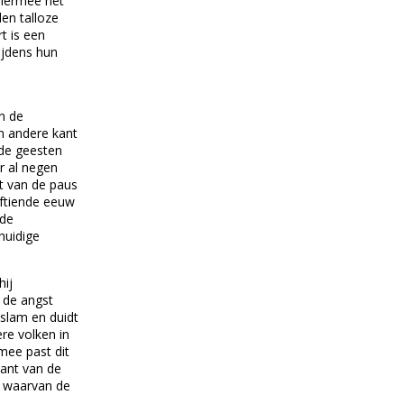
hiermee het
en talloze
t is een
ijdens hun
in de
n andere kant
 de geesten
r al negen
t van de paus
jftiende eeuw
nde
huidige
hij
 de angst
islam en duidt
re volken in
mee past dit
ant van de
n waarvan de