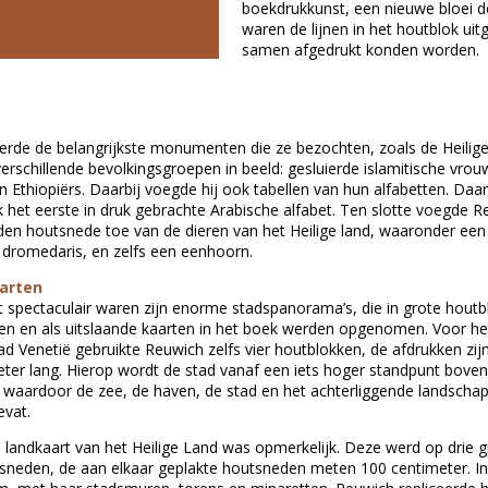
boekdrukkunst, een nieuwe bloei do
waren de lijnen in het houtblok uit
samen afgedrukt konden worden.
eerde de belangrijkste monumenten die ze bezochten, zoals de Heilige
verschillende bevolkingsgroepen in beeld: gesluierde islamitische vrou
en Ethiopiërs. Daarbij voegde hij ook tabellen van hun alfabetten. Da
 het eerste in druk gebrachte Arabische alfabet. Ten slotte voegde 
en houtsnede toe van de dieren van het Heilige land, waaronder een 
 dromedaris, en zelfs een eenhoorn.
aarten
 spectaculair waren zijn enorme stadspanorama’s, die in grote hout
n en als uitslaande kaarten in het boek werden opgenomen. Voor he
d Venetië gebruikte Reuwich zelfs vier houtblokken, de afdrukken zi
ter lang. Hierop wordt de stad vanaf een iets hoger standpunt boven
 waardoor de zee, de haven, de stad en het achterliggende landschap
evat.
landkaart van het Heilige Land was opmerkelijk. Deze werd op drie g
sneden, de aan elkaar geplakte houtsneden meten 100 centimeter. I