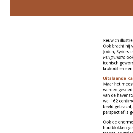
Reuwich illustr
Ook bracht hij 
Joden, Syriërs 
Perigrinatio
ook
iconisch geword
krokodil en een
Uitslaande k
Maar het meest
werden gesnede
van de havensta
wel 162 centime
beeld gebracht,
perspectief is g
Ook de enorme 
houtblokken ge