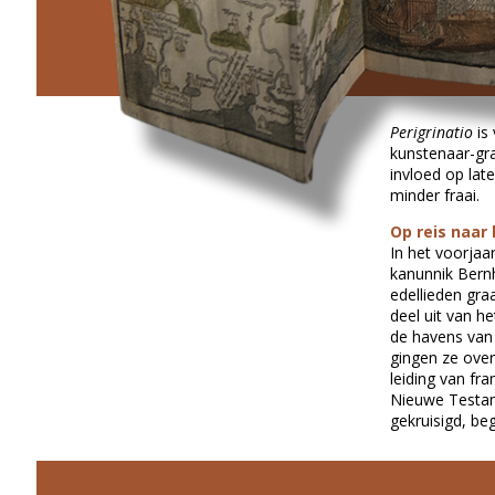
Perigrinatio
is
kunstenaar-gra
invloed op lat
minder fraai.
Op reis naar 
In het voorjaa
kanunnik Bern
edellieden gra
deel uit van he
de havens van 
gingen ze over
leiding van fr
Nieuwe Testame
gekruisigd, be