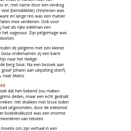
ms er, met name door een verdrag
or veel (bemiddelde) christenen was
zware en lange reis was een manier
aflaten mee verdienen. Ook voor
j had als rijke edelman een
e het vagevuur. Zijn pelgrimage was
ekorten.
reisden de pelgrims met een kleiner
ia Gaza ondernamen zij een barre
ijn naar het Heilige-
 de berg Sinaï. Na een bezoek aan
graaf Johann aan uitputting stierf)
, naar Mainz.
eld
boek dat hen bekend zou maken.
elgrims deden, maar een echt gedrukt
reiken. Het drukken met losse loden
 stad uitgevonden, door de edelsmid
an boekdrukkunst was een enorme
meerderen van teksten.
moeite om zijn verhaal in een