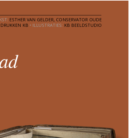
KST:
ESTHER VAN GELDER, CONSERVATOR OUDE
DRUKKEN KB
•
ILLUSTRATIES:
KB BEELDSTUDIO
 ad