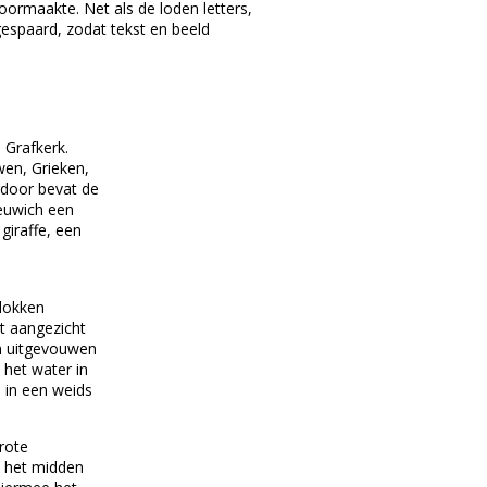
ormaakte. Net als de loden letters,
gespaard, zodat tekst en beeld
 Grafkerk.
wen, Grieken,
ardoor bevat de
Reuwich een
giraffe, een
blokken
t aangezicht
jn uitgevouwen
 het water in
 in een weids
rote
n het midden