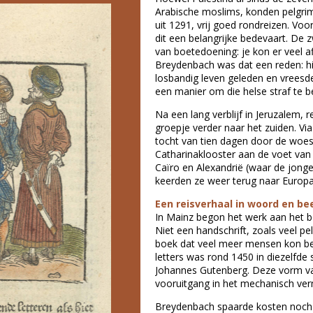
Arabische moslims, konden pelgri
uit 1291, vrij goed rondreizen. Vo
dit een belangrijke bedevaart. De 
van boetedoening: je kon er veel 
Breydenbach was dat een reden: hi
losbandig leven geleden en vreesd
een manier om die helse straf te b
Na een lang verblijf in Jeruzalem, 
groepje verder naar het zuiden. V
tocht van tien dagen door de woest
Catharinaklooster aan de voet van
Caïro en Alexandrië (waar de jonge 
keerden ze weer terug naar Europa
Een reisverhaal in woord en be
In Mainz begon het werk aan het 
Niet een handschrift, zoals veel p
boek dat veel meer mensen kon be
letters was rond 1450 in diezelfde
Johannes Gutenberg. Deze vorm v
vooruitgang in het mechanisch ver
Breydenbach spaarde kosten noch 