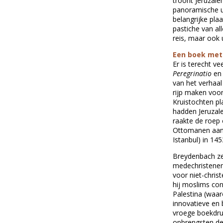
troont Jeruzal
panoramische ui
belangrijke pla
pastiche van al
reis, maar ook 
Een boek met
Er is terecht v
Peregrinatio
en 
van het verhaal
rijp maken voor
Kruistochten p
hadden Jeruzale
raakte de roep
Ottomanen aan 
Istanbul) in 145
Breydenbach zelf
medechristenen 
voor niet-chris
hij moslims co
Palestina (waar
innovatieve en
vroege boekdruk
opbrengsten de