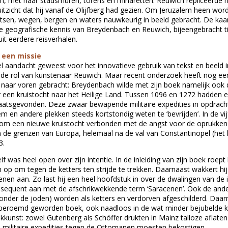
em, met haar stadsmuren, torens en minaretten. Reuwich repliceerde 
tzicht dat hij vanaf de Olijfberg had gezien. Om Jeruzalem heen word
atsen, wegen, bergen en waters nauwkeurig in beeld gebracht. De kaar
le geografische kennis van Breydenbach en Reuwich, bijeengebracht t
uit eerdere reisverhalen.
 een missie
eel aandacht geweest voor het innovatieve gebruik van tekst en beeld 
de rol van kunstenaar Reuwich. Maar recent onderzoek heeft nog ee
 naar voren gebracht: Breydenbach wilde met zijn boek namelijk ook
 een kruistocht naar het Heilige Land. Tussen 1096 en 1272 hadden e
laatsgevonden. Deze zwaar bewapende militaire expedities in opdrach
m en andere plekken steeds kortstondig weten te ‘bevrijden’. In de vi
 om een nieuwe kruistocht verbonden met de angst voor de oprukke
de grenzen van Europa, helemaal na de val van Constantinopel (het 
3.
 was heel open over zijn intentie. In de inleiding van zijn boek roept 
op om tegen de ketters ten strijde te trekken. Daarnaast wakkert hij
tenen aan. Zo last hij een heel hoofdstuk in over de dwalingen van de 
nsequent aan met de afschrikwekkende term ‘Saracenen’. Ook de ande
onder de joden) worden als ketters en verdorven afgeschilderd. Daar
 beroemd geworden boek, ook naadloos in de wat minder bejubelde k
kunst: zowel Gutenberg als Schöffer drukten in Mainz talloze aflate
 militaire expedities tegen de Ottomanen moesten bekostigen.