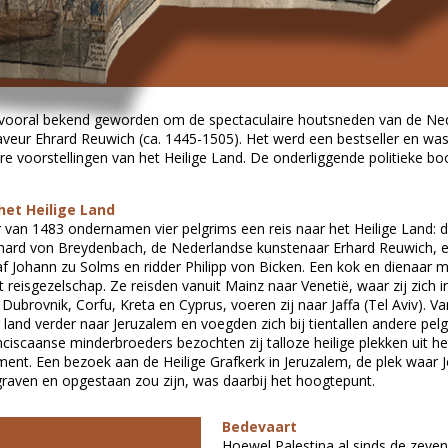
 vooral bekend geworden om de spectaculaire houtsneden van de Ne
veur Ehrard Reuwich (ca. 1445-1505). Het werd een bestseller en was
ere voorstellingen van het Heilige Land. De onderliggende politieke 
het Heilige Land
r van 1483 ondernamen vier pelgrims een reis naar het Heilige Land: d
hard von Breydenbach, de Nederlandse kunstenaar Erhard Reuwich, 
af Johann zu Solms en ridder Philipp von Bicken. Een kok en dienaar
t reisgezelschap. Ze reisden vanuit Mainz naar Venetië, waar zij zich 
Dubrovnik, Corfu, Kreta en Cyprus, voeren zij naar Jaffa (Tel Aviv). Va
 land verder naar Jeruzalem en voegden zich bij tientallen andere pel
anciscaanse minderbroeders bezochten zij talloze heilige plekken uit h
nt. Een bezoek aan de Heilige Grafkerk in Jeruzalem, de plek waar 
graven en opgestaan zou zijn, was daarbij het hoogtepunt.
Bedevaart
Hoewel Palestina al sinds de zev